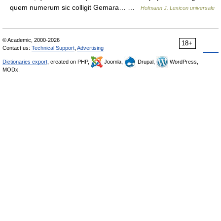
quem numerum sic colligit Gemara… …
Hofmann J. Lexicon universale
© Academic, 2000-2026
18+
Contact us:
Technical Support
,
Advertising
Dictionaries export
, created on PHP,
Joomla,
Drupal,
WordPress,
MODx.