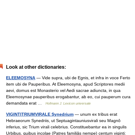
Look at other dictionaries:
ELEEMOSYNA
— Vide supra, ubi de Egnis, et infra in voce Ferto
item ubi de Pauperibus. At Eleemosyna, apud Scriptores medii
aevi, domus est Monasterio vel Aedi sacrae adiuncta, in qua
Eleemosynae pauperibus erogabantur, ab eo, cui pauperum cura
demandata erat …
Hofmann J. Lexicon universale
VIGINTITRIUMVIRALE Synedrium
— unum ex tribus erat
Hebraeorum Synedriis, ut Septuagintauniusvirali seu Magnô
inferius, sic Trium virali celebrius. Constituebantur ea in singulis
Urbibus, quibus incolae (Patres familiâs nempe) centum viginti: