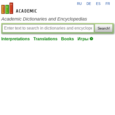
RU
DE
ES
FR
en-academic.com
Academic Dictionaries and Encyclopedias
Search!
Interpretations
Translations
Books
Игры ⚽